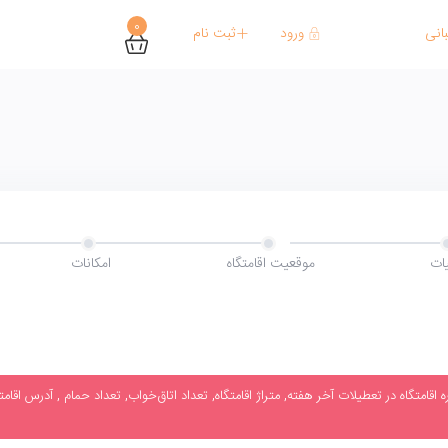
0
ورود
ثبت نام
انی
ات
موقعیت اقامتگاه
امکانات
قامتگاه در تعطیلات آخر هفته, متراژ اقامتگاه, تعداد اتاق‌خواب, تعداد حمام , آدرس اقامت