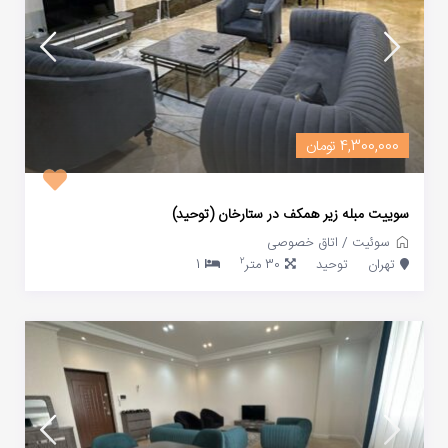
4,300,000 تومان
سوییت مبله زیر همکف در ستارخان (توحید)
سوئیت
/
اتاق خصوصی
2
تهران
توحید
30 متر
1