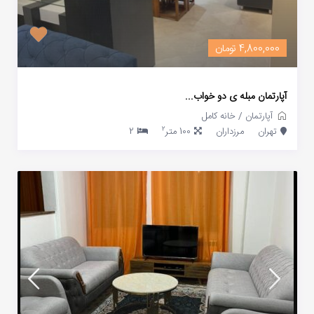
4,800,000 تومان
آپارتمان مبله ی دو خواب...
آپارتمان
/
خانه کامل
2
تهران
مرزداران
100 متر
2