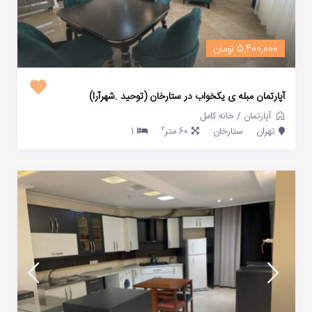
5,400,000 تومان
آپارتمان مبله ی یکخواب در ستارخان (توحید .شهرآرا)
آپارتمان
/
خانه کامل
2
تهران
ستارخان
60 متر
1