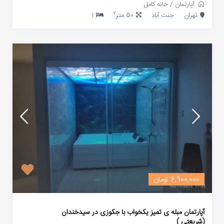
آپارتمان
/
خانه کامل
2
تهران
جنت آباد
50 متر
1
6,900,000 تومان
آپارتمان مبله ی تمیز یکخواب با جکوزی در سیدخندان
(شریعتی )