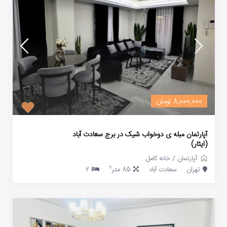
8,000,000 تومان
آپارتمان مبله ی دوخواب شیک در برج سعادت آباد
(ایثار)
آپارتمان
/
خانه کامل
2
تهران
سعادت آباد
85 متر
2