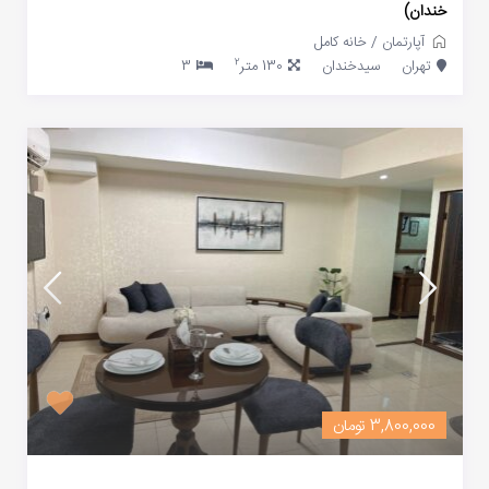
خندان)
آپارتمان
/
خانه کامل
2
تهران
سیدخندان
130 متر
3
3,800,000 تومان