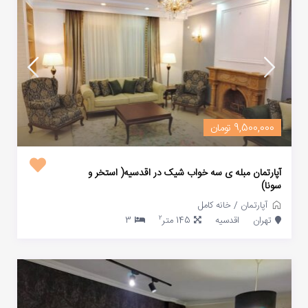
9,500,000 تومان
آپارتمان مبله ی سه خواب شیک در اقدسیه( استخر و
سونا)
آپارتمان
/
خانه کامل
2
تهران
اقدسیه
145 متر
3