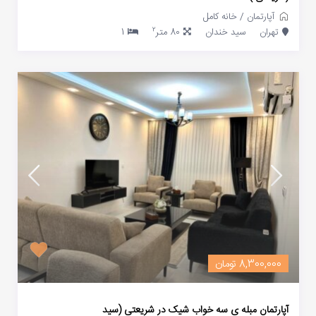
آپارتمان
/
خانه کامل
2
تهران
سید خندان
80 متر
1
8,300,000 تومان
آپارتمان مبله ی سه خواب شیک در شریعتی (سید