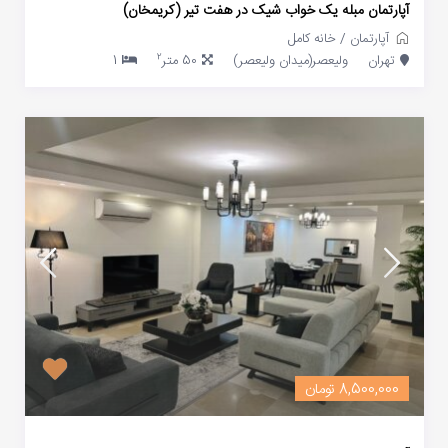
آپارتمان مبله یک خواب شیک در هفت تیر (کریمخان)
آپارتمان
/
خانه کامل
2
تهران
ولیعصر(میدان ولیعصر)
50 متر
1
8,500,000 تومان