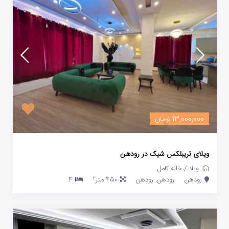
13,000,000 تومان
ویلای تریبلکس شیک در رودهن
ویلا
/
خانه کامل
2
رودهن
رودهن, رودهن
450 متر
4