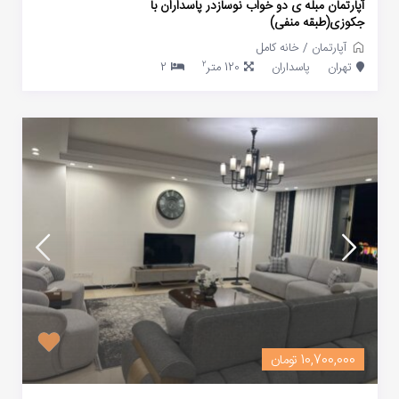
آپارتمان مبله ی دو خواب نوسازدر پاسداران با
جکوزی(طبقه منفی)
آپارتمان
/
خانه کامل
2
تهران
پاسداران
120 متر
2
10,700,000 تومان