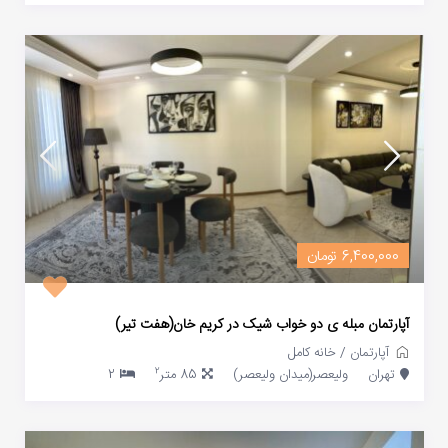
6,400,000 تومان
آپارتمان مبله ی دو خواب شیک در کریم خان(هفت تیر)
آپارتمان
/
خانه کامل
2
تهران
ولیعصر(میدان ولیعصر)
85 متر
2