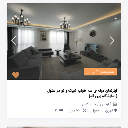
13,000,000 تومان
آپارتمان مبله ی سه خواب شیک و نو در سئول
(نمایشگاه بین المل
آپارتمان
/
خانه کامل
2
تهران
سئول
150 متر
3