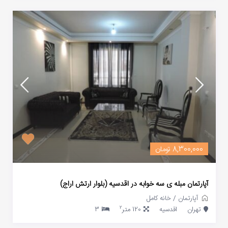
8,300,000 تومان
آپارتمان مبله ی سه خوابه در اقدسیه (بلوار ارتش اراج)
آپارتمان
/
خانه کامل
2
تهران
اقدسیه
120 متر
3