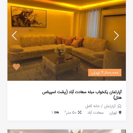
4,800,000 تومان
آپارتمان یکخواب مبله سعادت آباد (پشت اسپیناس
هتل)
آپارتمان
/
خانه کامل
2
تهران
سعادت آباد
50 متر
1