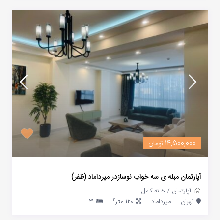
14,500,000 تومان
آپارتمان مبله ی سه خواب نوسازدر میرداماد (ظفر)
آپارتمان
/
خانه کامل
2
تهران
میرداماد
120 متر
3