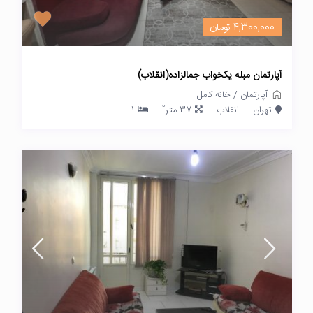
4,300,000 تومان
آپارتمان مبله یکخواب جمالزاده(انقلاب)
آپارتمان
/
خانه کامل
2
تهران
انقلاب
37 متر
1