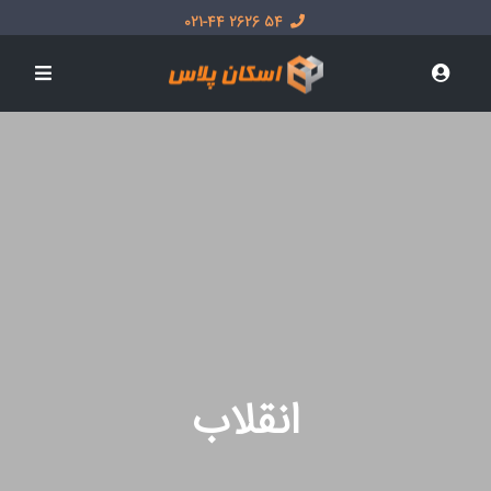
54 2626 021-44
انقلاب