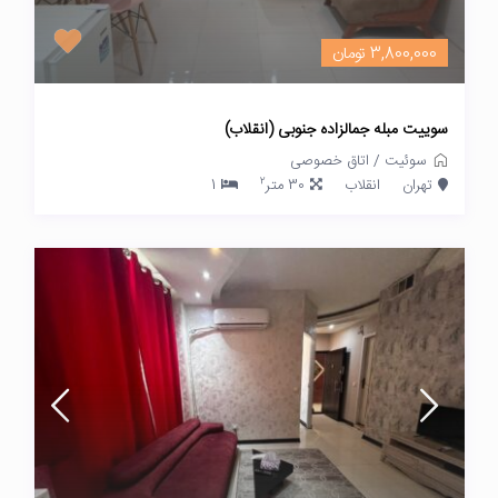
3,800,000 تومان
سوییت مبله جمالزاده جنوبی (انقلاب)
سوئیت
/
اتاق خصوصی
2
تهران
انقلاب
30 متر
1