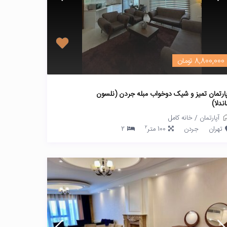
8,800,000 تومان
پارتمان تمیز و شیک دوخواب مبله جردن (نلسون
ندلا)
آپارتمان
/
خانه کامل
2
تهران
جردن
100 متر
2