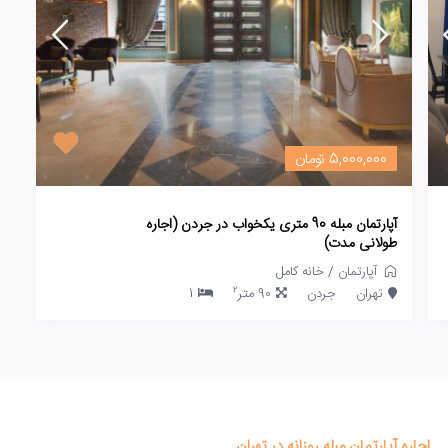
5,000,000 تومان
آپارتمان مبله 90 متری یکخواب در جردن (اجاره
طولانی مدت)
آپارتمان
/
خانه کامل
2
تهران
جردن
90 متر
1
اجاره آپارتمان مبله روزانه در تهران