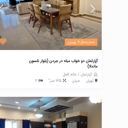
6,500,000 تومان
آپارتمان دو خواب مبله در جردن (بلوار نلسون
ماندلا)
آپارتمان
/
خانه کامل
2
تهران
جردن
125 متر
2