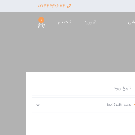
54 2626 021-44
0
ورود
ثبت نام
انی
همه اقامتگاه‌ها