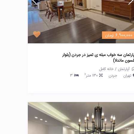
6,900,000 تومان
پارتمان سه خواب مبله ی تمیز در جردن (بلوار
لسون ماندلا)
آپارتمان
/
خانه کامل
2
تهران
جردن
130 متر
3