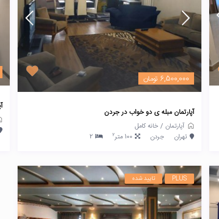
6,500,000 تومان
آ
آپارتمان مبله ی دو خواب در جردن
آپارتمان
/
خانه کامل
2
تهران
جردن
100 متر
2
PLUS
تایید شده