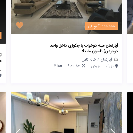
11,000,000 تومان
آپارتمان مبله دوخواب با جکوزی داخل واحد
درجردن( نلسون ماندلا
آ
آپارتمان
/
خانه کامل
ما
2
تهران
جردن
85 متر
2