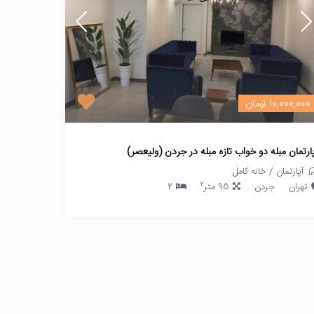
10,000,000 تومان
پارتمان مبله دو خواب تازه مبله در جردن (ولیعصر)
آپارتمان
/
خانه کامل
2
تهران
جردن
95 متر
2