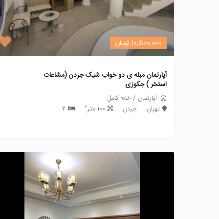
10,500,000 تومان
آپارتمان مبله ی دو خواب شیک جردن (مشاعات
استخر ) جکوزی
آپارتمان
/
خانه کامل
2
تهران
جردن
100 متر
2