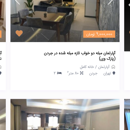
9,000,000 تومان
آپارتمان مبله دو خواب تازه مبله شده در جردن
آ
(پارک وی)
ن
آپارتمان
/
خانه کامل
2
تهران
جردن
80 متر
2