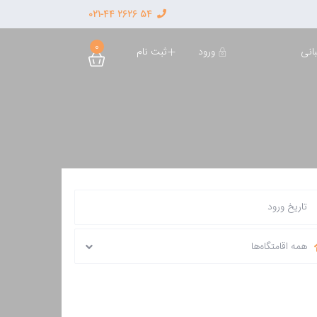
54 2626 021-44
0
ورود
ثبت نام
انی
همه اقامتگاه‌ها