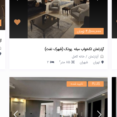
4,500,000 تومان
آ
آپارتمان تکخواب مبله .پونک (شهرک نفت)
آپارتمان
/
خانه کامل
2
تهران
شهران
85 متر
2
PLUS
تایید شده