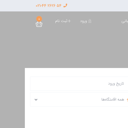
54 2626 021-44
0
ورود
ثبت نام
انی
همه اقامتگاه‌ها