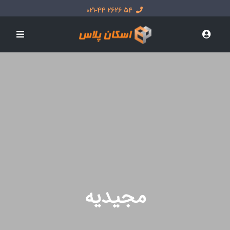
54 2626 021-44
مجیدیه