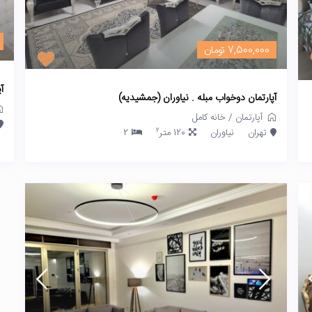
7,500,000 تومان
آ
آپارتمان دوخواب مبله . نیاوران (جمشیدیه)
آپارتمان
/
خانه کامل
2
تهران
نیاوران
120 متر
2