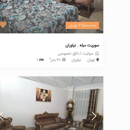
3,500,000 تومان
سوییت مبله . نیاوران
سوئیت
/
اتاق خصوصی
2
تهران
نیاوران
30 متر
1