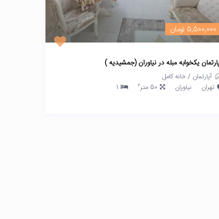
5,500,000 تومان
پارتمان یکخوابه مبله در نیاوران (جمشیدیه )
آپارتمان
/
خانه کامل
2
تهران
نیاوران
50 متر
1