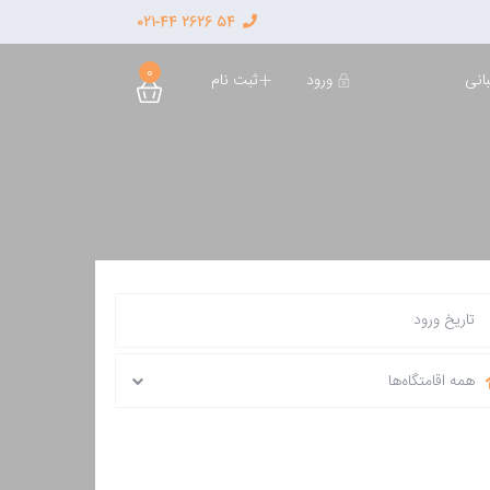
54 2626 021-44
0
ورود
ثبت نام
انی
همه اقامتگاه‌ها