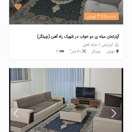
3,650,000 تومان
آپارتمان مبله ی دو خواب در شهرک راه آهن (چیتگر)
آپارتمان
/
خانه کامل
2
تهران
چیتگر
60 متر
2