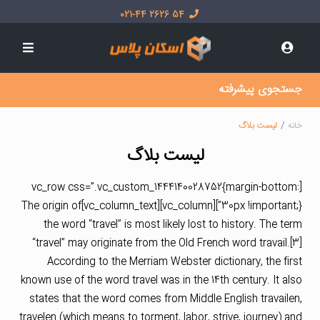
54 2626 021-44
جستجوی پیشرفته
خانه
لیست بلاگ
لیست بلاگ
[vc_row css=”.vc_custom_1444140028752{margin-bottom:
30px !important;}”][vc_column][vc_column_text]The origin of
the word “travel” is most likely lost to history. The term
“travel” may originate from the Old French word travail.[3]
According to the Merriam Webster dictionary, the first
known use of the word travel was in the 14th century. It also
states that the word comes from Middle English travailen,
travelen (which means to torment, labor, strive, journey) and