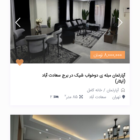
8,000,000 تومان
آپارتمان مبله ی دوخواب شیک در برج سعادت آباد
(ایثار)
آپارتمان
/
خانه کامل
2
تهران
سعادت آباد
85 متر
2