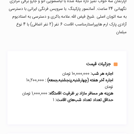
آپارتمان سه خواب تمیز تازه مبله شده با لباسشویی اتو و جارو برقی مرکزی
نگهبانی 24 ساعت. آسانسور پارکینگ .با سرویس فرنگی ایرانی با دسترسی
به سه اتوبان اصلی .شیخ فیض الله.علامه.باکری و دسترسی به استادیوم
آزادی.پارک ارم هایپراستارمناسب اقامت 6 نفر (2 نفر اضافی) با 4 نوع
مبلمان
جزئیات قیمت
اجاره هر شب:
10,000,000 تومان
اجاره آخر هفته (چهارشنبه,پنجشنبه,جمعه) :
10,200,000
تومان
هزینه هر مسافر مازاد بر ظرفیت اقامتگاه:
1,000,000 تومان
حداقل تعداد تعداد شب‌های اقامت:
1