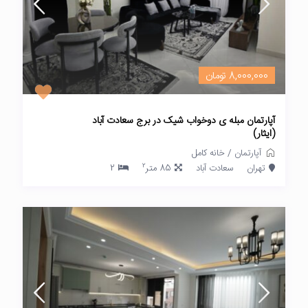
8,000,000 تومان
آپارتمان مبله ی دوخواب شیک در برج سعادت آباد
(ایثار)
آپارتمان
/
خانه کامل
2
تهران
سعادت آباد
85 متر
2