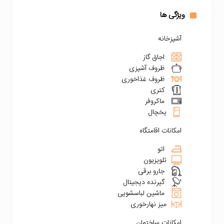
ویژگی ها
آشپزخانه
اجاق گاز
ظروف آشپزی
ظروف غذاخوری
کتری
ماکروفر
یخچال
امکانات اقامتگاه
اتو
تلویزیون
جارو برقی
گیرنده دیجیتال
ماشین لباسشویی
میز نهارخوری
امکانات ساختمان