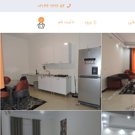
54 2626 021-44
0
ورود
ثبت نام
انی