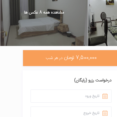
مشاهده همه 8 عکس ها
7,500,000 تومان
در هر شب
درخواست رزرو (رایگان)