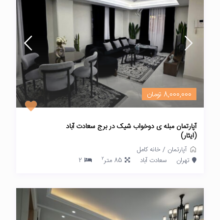
8,000,000 تومان
آپارتمان مبله ی دوخواب شیک در برج سعادت آباد
(ایثار)
آپارتمان
/
خانه کامل
2
تهران
سعادت آباد
85 متر
2