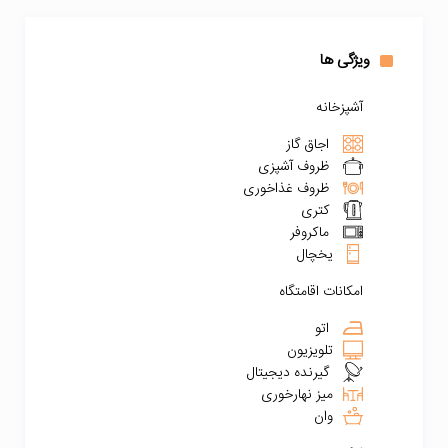
ویژگی ها
آشپزخانه
اجاق گاز
ظروف آشپزی
ظروف غذاخوری
کتری
ماکروفر
یخچال
امکانات اقامتگاه
اتو
تلویزیون
گیرنده دیجیتال
میز نهارخوری
وان