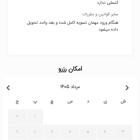
کنسلی ندارد
سایر قوانین و مقررات
هنگام ورود مهمان تسویه کامل شده و بعد واحد تحویل
داده میشود
امکان رزرو
مرداد 1405
ش
ی
د
س
چ
پ
ج
2
1
9
8
7
6
5
4
3