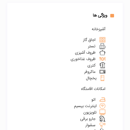
ویژگی ها
آشپزخانه
اجاق گاز
تستر
ظروف آشپزی
ظروف غذاخوری
کتری
ماکروفر
یخچال
امکانات اقامتگاه
اتو
اینترنت بیسیم
تلویزیون
جارو برقی
سشوار