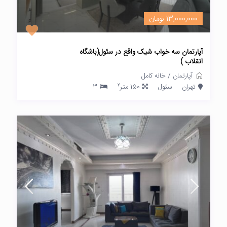
13,000,000 تومان
آپارتمان سه خواب شیک واقع در سئول(باشگاه
انقلاب )
آپارتمان
/
خانه کامل
2
تهران
سئول
150 متر
3