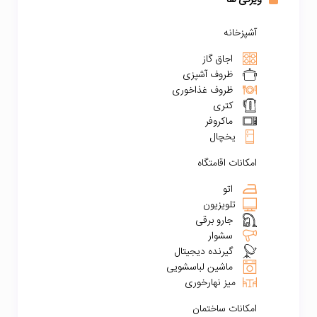
آشپزخانه
اجاق گاز
ظروف آشپزی
ظروف غذاخوری
کتری
ماکروفر
یخچال
امکانات اقامتگاه
اتو
تلویزیون
جارو برقی
سشوار
گیرنده دیجیتال
ماشین لباسشویی
میز نهارخوری
امکانات ساختمان