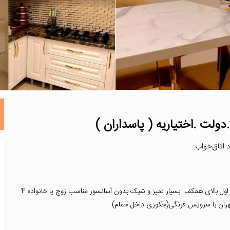
ولت .اختیاریه ( پاسداران )
آپارتمان مبله ی دو خواب تازه بازسازی شده شیک و تمیز در طبقه ی اول بالای همکف .بسیار تمیز و شیک بدون آسانسور مناسب زوج یا خانواده 4
هران با سرویس فرنگی(جکوزی داخل حمام)