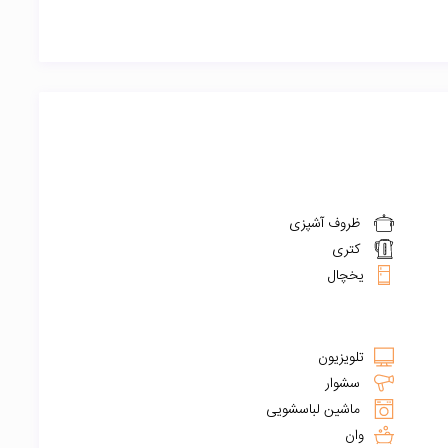
ظروف آشپزی
کتری
یخچال
تلویزیون
سشوار
ماشین لباسشویی
وان