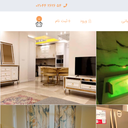
54 2626 021-44
0
ورود
ثبت نام
انی