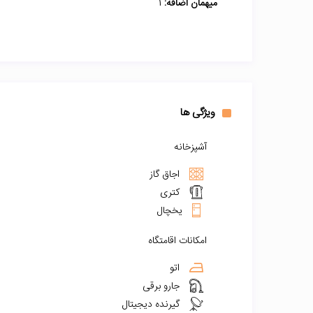
میهمان اضافه:
1
ویژگی ها
آشپزخانه
اجاق گاز
کتری
یخچال
امکانات اقامتگاه
اتو
جارو برقی
گیرنده دیجیتال