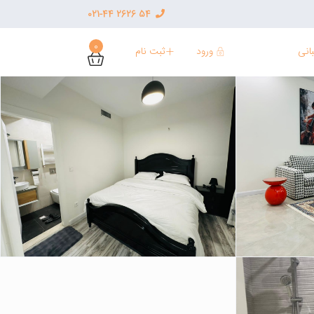
54 2626 021-44
0
ورود
ثبت نام
انی