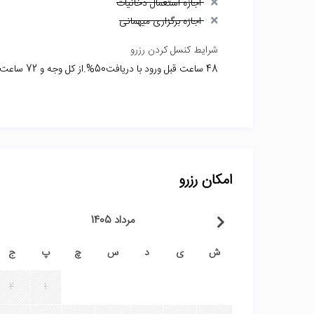
اجازه استعمال دخانیات
اجازه برگزاری میهمانی
شرایط کنسل کردن رزرو
48 ساعت قبل ورود با دریافت50%.از کل وجه و 72 ساعت قبل ورود با دریافت 35% از کل وجه و دو روز قبل ورود کنسلی ندارد
امکان رزرو
مرداد 1405
ش
ی
د
س
چ
پ
ج
2
1