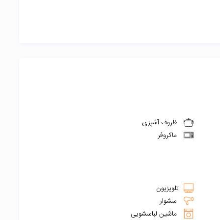
ظروف آشپزی
ماکروفر
تلویزیون
سشوار
ماشین لباسشویی