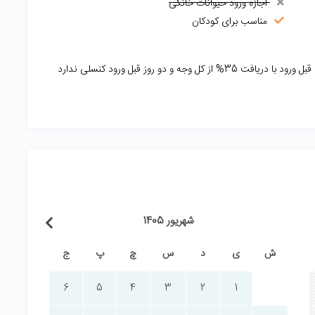
اجازه ورود حیوانات خانگی
مناسب برای کودکان
شهریور 1405
ش
ی
د
س
چ
پ
ج
6
5
4
3
2
1