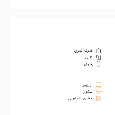
ظروف آشپزی
کتری
یخچال
تلویزیون
سشوار
ماشین لباسشویی