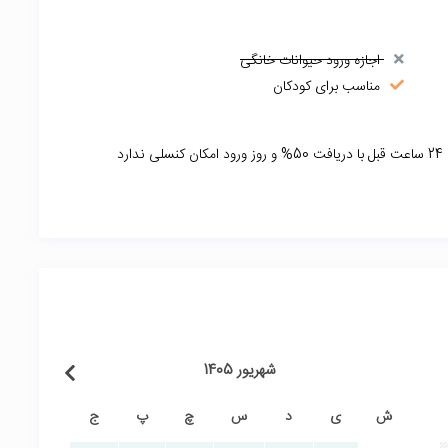
اجازه ورود حیوانات خانگی
مناسب برای کودکان
شهریور 1405
ش
ی
د
س
چ
پ
ج