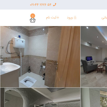
54 2626 021-44
0
ورود
ثبت نام
انی