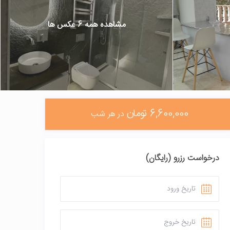
مشاهده همه 6 عکس ها
6,600,000 تومان
در هر شب
درخواست رزرو (رایگان)