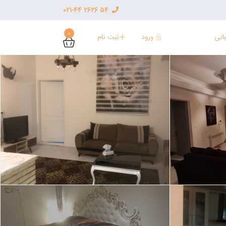
54 2626 021-44
0
ورود
ثبت نام
انی