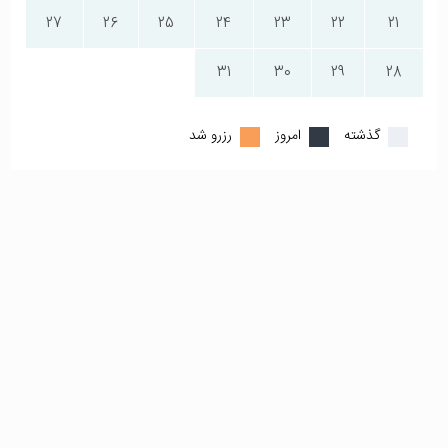
27
26
25
24
23
22
21
31
30
29
28
گذشته
امروز
رزرو شد