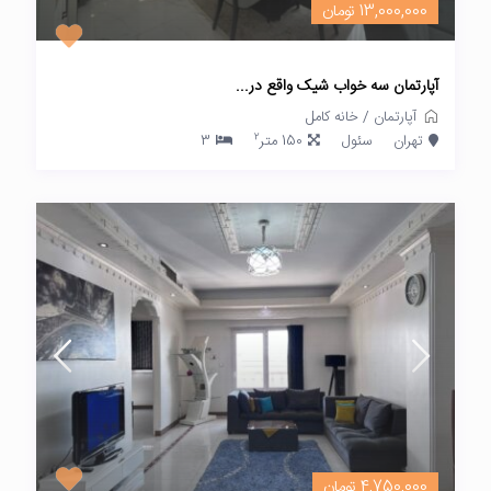
13,000,000 تومان
آپارتمان سه خواب شیک واقع در...
آپارتمان
/
خانه کامل
2
تهران
سئول
150 متر
3
4,750,000 تومان