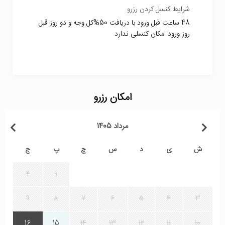
شرایط کنسل کردن رزرو
48 ساعت قبل ورود با دریافت 50%کل وجه و دو روز قبل
روز ورود امکان کنسلی ندارد
امکان رزرو
مرداد 1405
ش
ی
د
س
چ
پ
ج
2
1
9
8
7
6
5
4
3
16
15
14
13
12
11
10