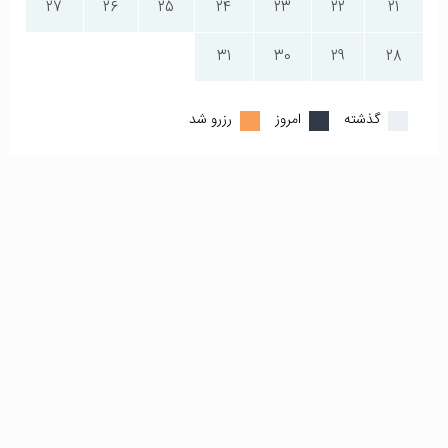
27
26
25
24
23
22
21
31
30
29
28
گذشته
امروز
رزرو شد