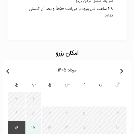
شرایط کنسل کردن رزرو
48 ساعت قبل ورود با دریافت 50% و بعد آن کنسلی
ندارد
امکان رزرو
مرداد 1405
ش
ی
د
س
چ
پ
ج
2
1
9
8
7
6
5
4
3
16
15
14
13
12
11
10