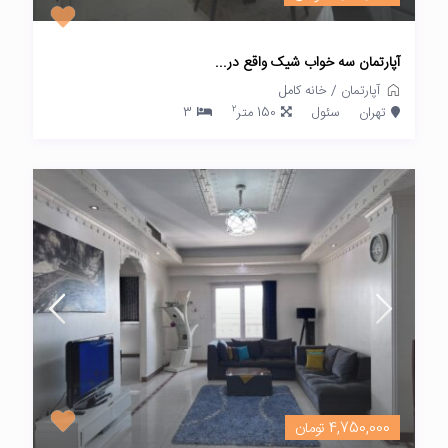
آپارتمان سه خواب شیک واقع در...
آپارتمان
/
خانه کامل
2
تهران
سئول
150 متر
3
4,750,000 تومان