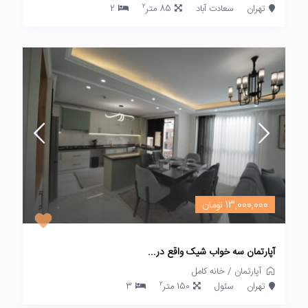
2
تهران
سعادت آباد
85 متر
2
13,000,000 تومان
آپارتمان سه خواب شیک واقع در...
آپارتمان
/
خانه کامل
2
تهران
سئول
150 متر
3