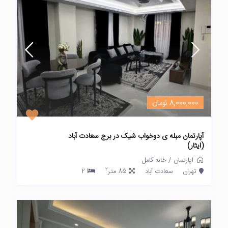
8,000,000 تومان
آپارتمان مبله ی دوخواب شیک در برج سعادت آباد
(ایثار)
آپارتمان
/
خانه کامل
2
تهران
سعادت آباد
85 متر
2