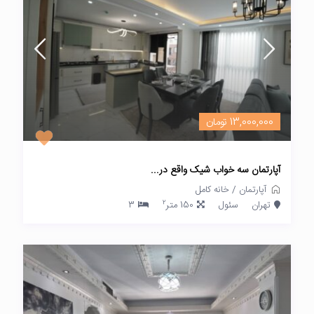
13,000,000 تومان
آپارتمان سه خواب شیک واقع در...
آپارتمان
/
خانه کامل
2
تهران
سئول
150 متر
3