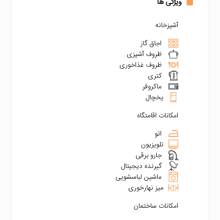
ویژگی ها
آشپزخانه
اجاق گاز
ظروف آشپزی
ظروف غذاخوری
کتری
ماکروفر
یخچال
امکانات اقامتگاه
اتو
تلویزیون
جارو برقی
گیرنده دیجیتال
ماشین لباسشویی
میز نهارخوری
امکانات ساختمان