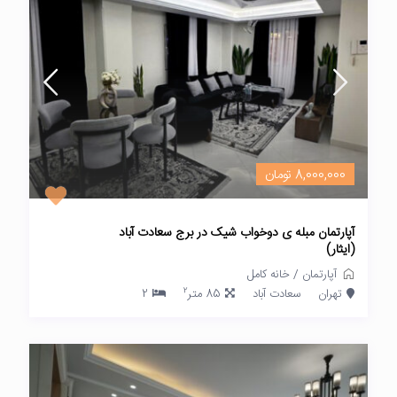
8,000,000 تومان
آپارتمان مبله ی دوخواب شیک در برج سعادت آباد
(ایثار)
آپارتمان
/
خانه کامل
2
تهران
سعادت آباد
85 متر
2