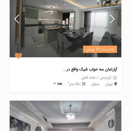
13,000,000 تومان
آپارتمان سه خواب شیک واقع در...
آپارتمان
/
خانه کامل
2
تهران
سئول
150 متر
3