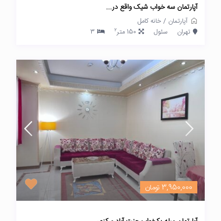
آپارتمان سه خواب شیک واقع در...
آپارتمان
/
خانه کامل
2
تهران
سئول
150 متر
3
3,950,000 تومان