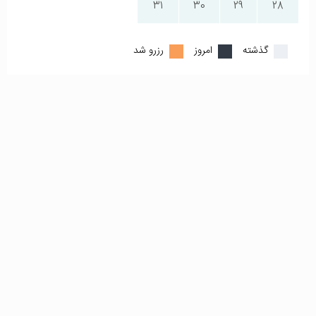
31
30
29
28
گذشته
امروز
رزرو شد