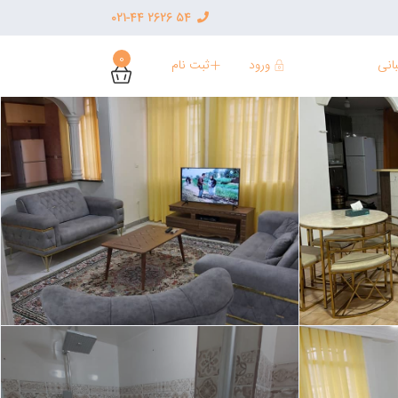
54 2626 021-44
0
ورود
ثبت نام
انی