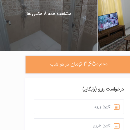
مشاهده همه 8 عکس ها
3,650,000 تومان
در هر شب
درخواست رزرو (رایگان)