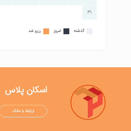
31
گذشته
امروز
رزرو شد
اسکان پلاس
ارتباط با مالک