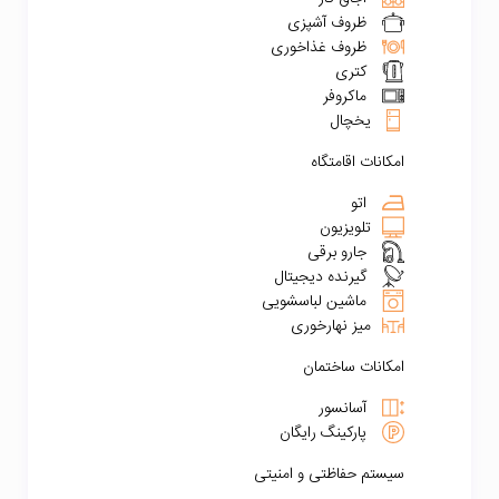
ظروف آشپزی
ظروف غذاخوری
کتری
ماکروفر
یخچال
امکانات اقامتگاه
اتو
تلویزیون
جارو برقی
گیرنده دیجیتال
ماشین لباسشویی
میز نهارخوری
امکانات ساختمان
آسانسور
پارکینگ رایگان
سیستم حفاظتی و امنیتی