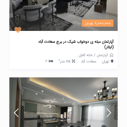
8,000,000 تومان
آپارتمان مبله ی دوخواب شیک در برج سعادت آباد
(ایثار)
آپارتمان
/
خانه کامل
2
تهران
سعادت آباد
85 متر
2