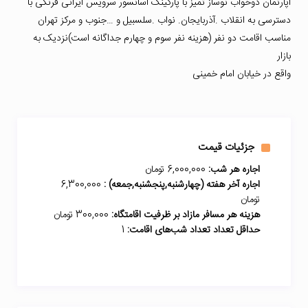
آپارتمان دوخواب نوساز تمیز با پارکینگ اسانسور سرویس ایرانی فرنگی با
دسترسی به انقلاب .آذربایجان. نواب .سلسبیل و …جنوب و مرکز تهران
مناسب اقامت دو نفر (هزینه نفر سوم و چهارم جداگانه است)نزدیک به
بازار
واقع در خیابان امام خمینی
جزئیات قیمت
اجاره هر شب:
6,000,000 تومان
اجاره آخر هفته (چهارشنبه,پنجشنبه,جمعه) :
6,300,000
تومان
هزینه هر مسافر مازاد بر ظرفیت اقامتگاه:
300,000 تومان
حداقل تعداد تعداد شب‌های اقامت:
1