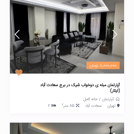
8,000,000 تومان
آپارتمان مبله ی دوخواب شیک در برج سعادت آباد
(ایثار)
آپارتمان
/
خانه کامل
2
تهران
سعادت آباد
85 متر
2