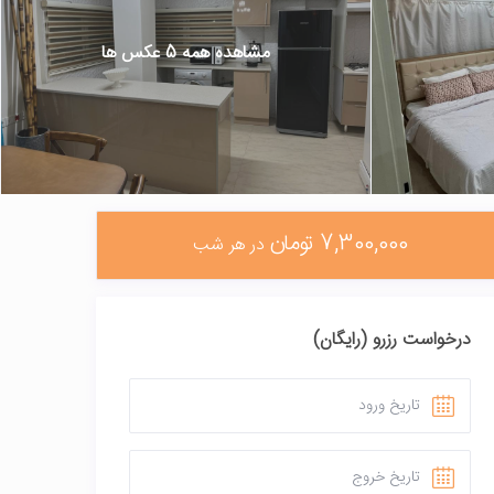
مشاهده همه 5 عکس ها
7,300,000 تومان
در هر شب
درخواست رزرو (رایگان)