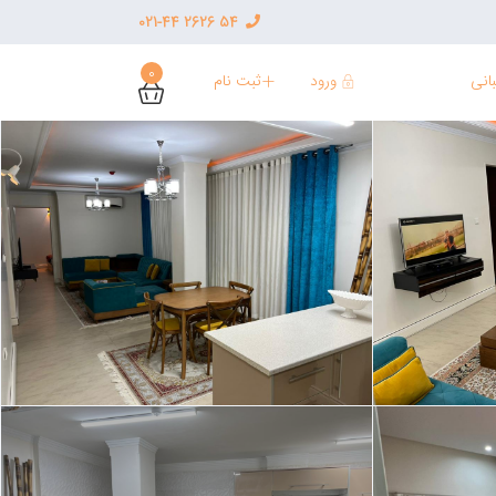
54 2626 021-44
0
ورود
ثبت نام
انی