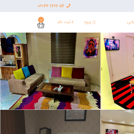
54 2626 021-44
0
ورود
ثبت نام
انی