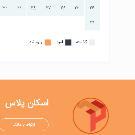
30
29
28
27
26
25
24
31
گذشته
امروز
رزرو شد
اسکان پلاس
ارتباط با مالک