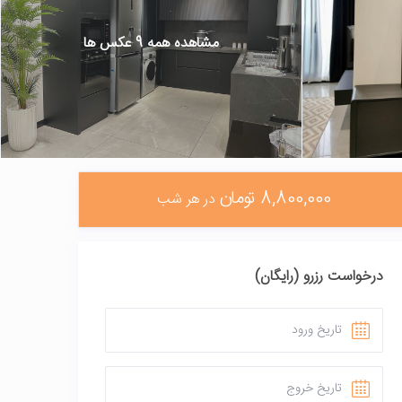
مشاهده همه 9 عکس ها
8,800,000 تومان
در هر شب
درخواست رزرو (رایگان)