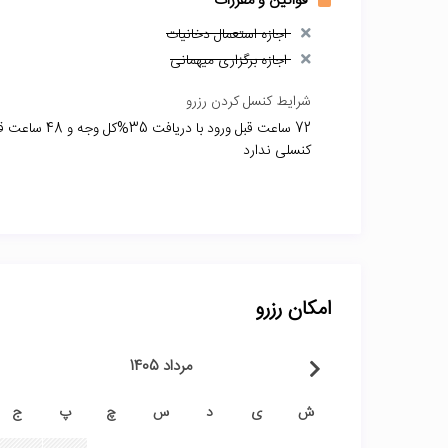
قوانین و مقررات
اجازه استعمال دخانیات
اجازه برگزاری میهمانی
شرایط کنسل کردن رزرو
کنسلی ندارد
امکان رزرو
مرداد 1405
ش
ی
د
س
چ
پ
ج