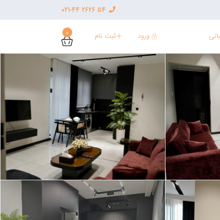
54 2626 021-44
0
ورود
ثبت نام
انی