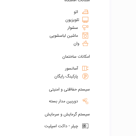
امکانات اقامتگاه
اتو
تلویزیون
سشوار
ماشین لباسشویی
وان
امکانات ساختمان
آسانسور
پارکینگ رایگان
سیستم حفاظتی و امنیتی
دوربین مدار بسته
سیستم گرمایش و سرمایش
چیلر - داکت اسپلیت