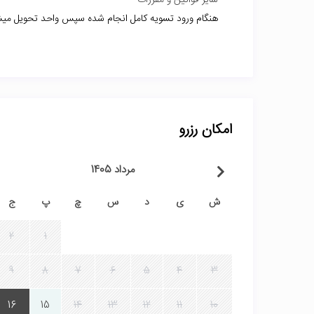
سایر قوانین و مقررات
هنگام ورود تسویه کامل انجام شده سپس واحد تحویل میشو
امکان رزرو
مرداد 1405
ش
ی
د
س
چ
پ
ج
2
1
9
8
7
6
5
4
3
16
15
14
13
12
11
10