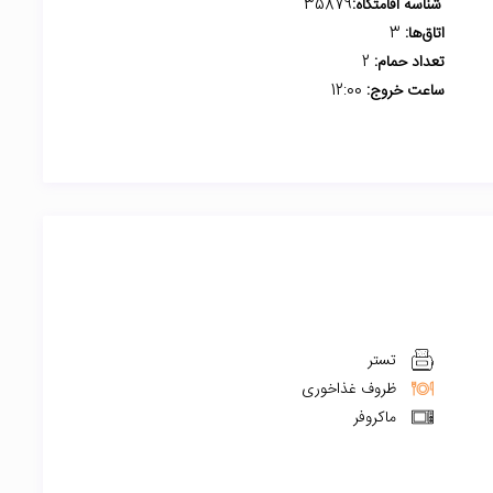
شناسه اقامتگاه:
35879
اتاق‌ها:
3
تعداد حمام:
2
ساعت خروج:
12:00
تستر
ظروف غذاخوری
ماکروفر