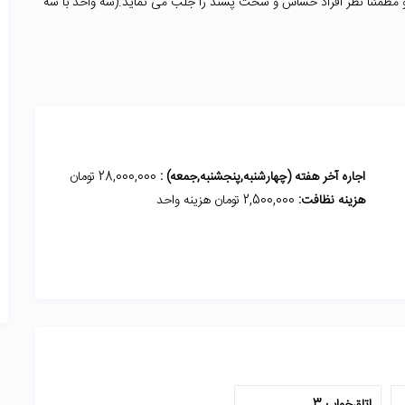
 و مطمئنا نظر افراد حساس و سخت پسند را جلب می نماید.(سه واحد با سه
اجاره آخر هفته (چهارشنبه,پنجشنبه,جمعه) :
28,000,000 تومان
هزینه نظافت:
2,500,000 تومان هزینه واحد