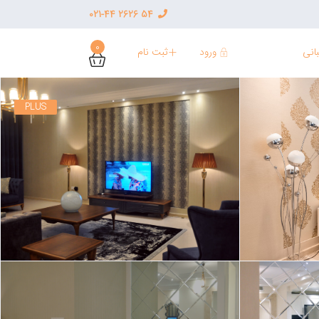
54 2626 021-44
0
ورود
ثبت نام
انی
PLUS