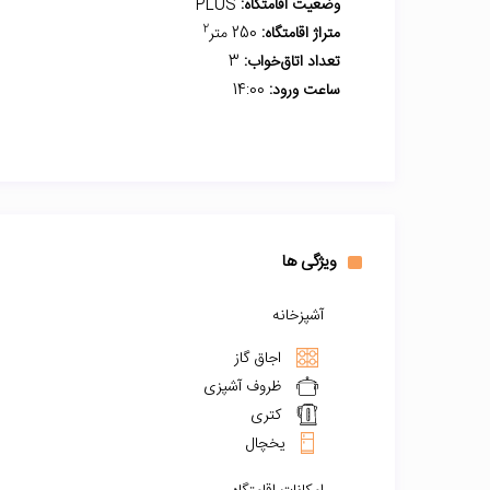
وضعیت اقامتگاه:
PLUS
2
متراژ اقامتگاه:
250 متر
تعداد اتاق‌خواب:
3
ساعت ورود:
14:00
ویژگی ها
آشپزخانه
اجاق گاز
ظروف آشپزی
کتری
یخچال