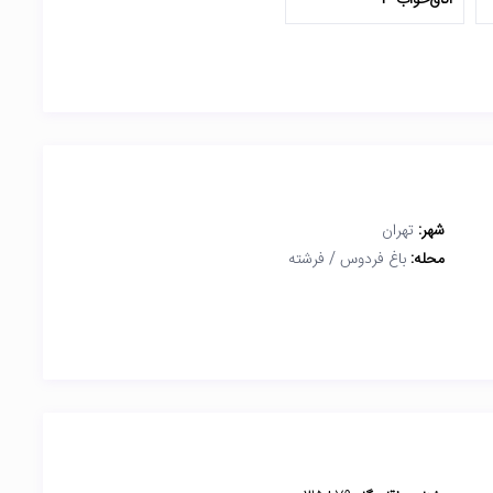
اتاق‌خواب 3
شهر:
تهران
محله:
باغ فردوس / فرشته