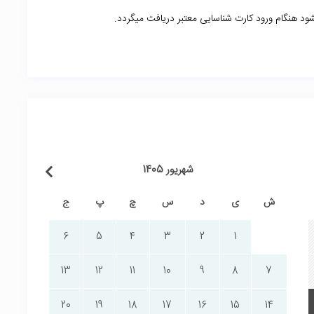
د هنگام ورود کارت شناسایی معتبر دریافت میگردد.
شهریور 1405
ش
ی
د
س
چ
پ
ج
6
5
4
3
2
1
13
12
11
10
9
8
7
20
19
18
17
16
15
14