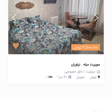
3,500,000 تومان
سوییت مبله . نیاوران
سوئیت
/
اتاق خصوصی
2
تهران
نیاوران
30 متر
1