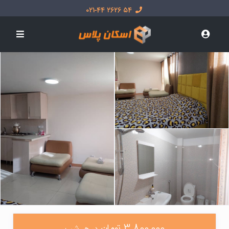
54 2626 021-44
3,800,000 تومان