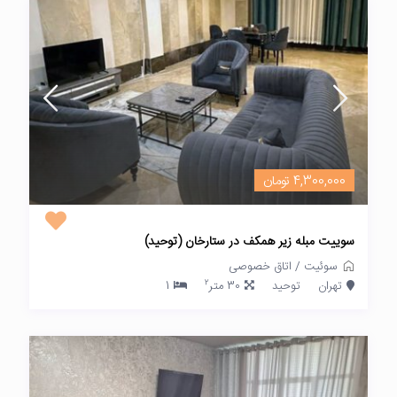
4,300,000 تومان
سوییت مبله زیر همکف در ستارخان (توحید)
سوئیت
/
اتاق خصوصی
2
تهران
توحید
30 متر
1