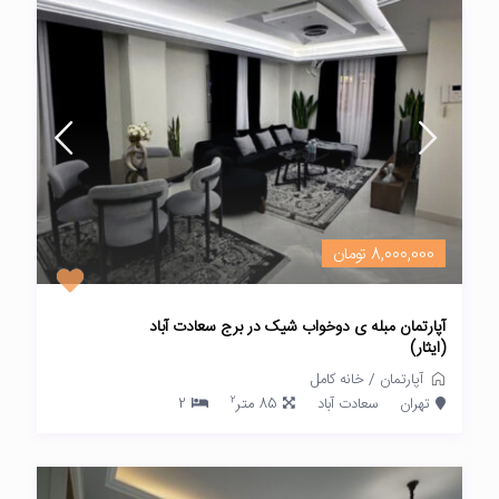
8,000,000 تومان
آپارتمان مبله ی دوخواب شیک در برج سعادت آباد
(ایثار)
آپارتمان
/
خانه کامل
2
تهران
سعادت آباد
85 متر
2