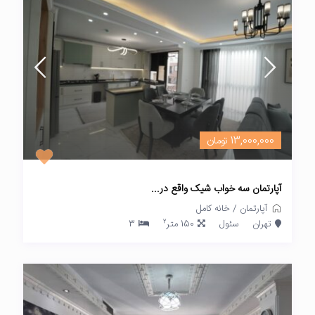
13,000,000 تومان
آپارتمان سه خواب شیک واقع در...
آپارتمان
/
خانه کامل
2
تهران
سئول
150 متر
3