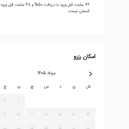
کنسلی نیست
امکان رزرو
مرداد 1405
ش
ی
د
س
چ
پ
ج
2
1
9
8
7
6
5
4
3