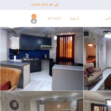
54 2626 021-44
0
ورود
ثبت نام
انی