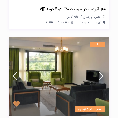
هتل آپارتمان در میرداماد، 120 متر، 2 خوابه VIP
هتل آپارتمان
/
خانه کامل
2
تهران
میرداماد
120 متر
2
PLUS
6,500,000 تومان