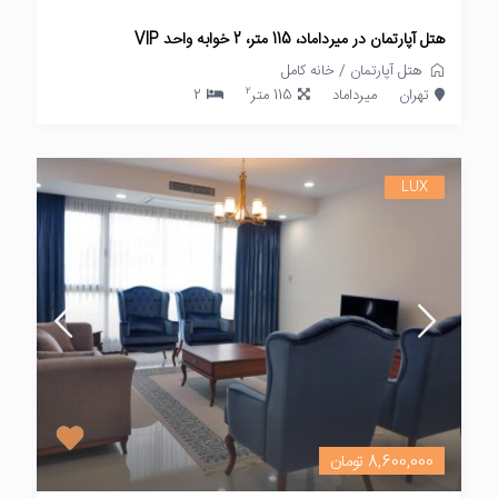
هتل آپارتمان در میرداماد، 115 متر، 2 خوابه واحد VIP
هتل آپارتمان
/
خانه کامل
2
تهران
میرداماد
115 متر
2
LUX
8,600,000 تومان